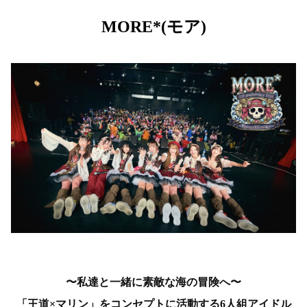
MORE*(モア)
〜私達と一緒に素敵な海の冒険へ〜
「王道×マリン」
をコンセプトに
活動する6
人組アイドル